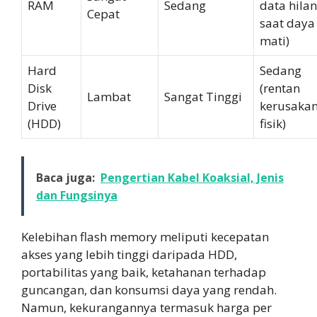
RAM
Sedang
data hila
Cepat
saat daya
mati)
Hard
Sedang
Disk
(rentan
Lambat
Sangat Tinggi
Drive
kerusaka
(HDD)
fisik)
Baca juga:
Pengertian Kabel Koaksial, Jenis
dan Fungsinya
Kelebihan flash memory meliputi kecepatan
akses yang lebih tinggi daripada HDD,
portabilitas yang baik, ketahanan terhadap
guncangan, dan konsumsi daya yang rendah.
Namun, kekurangannya termasuk harga per