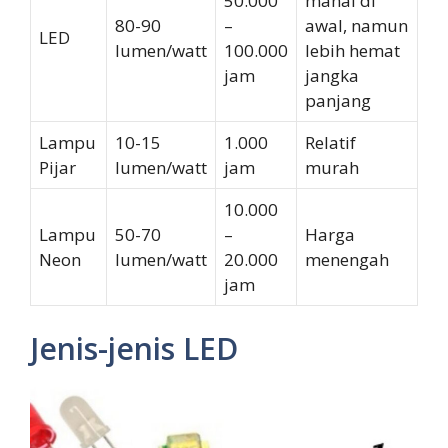
50.000
mahal di
80-90
–
awal, namun
LED
lumen/watt
100.000
lebih hemat
jam
jangka
panjang
Lampu
10-15
1.000
Relatif
Pijar
lumen/watt
jam
murah
10.000
Lampu
50-70
–
Harga
Neon
lumen/watt
20.000
menengah
jam
Jenis-jenis LED