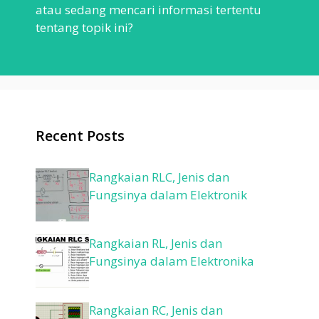
atau sedang mencari informasi tertentu
tentang topik ini?
Recent Posts
Rangkaian RLC, Jenis dan
Fungsinya dalam Elektronik
Rangkaian RL, Jenis dan
Fungsinya dalam Elektronika
Rangkaian RC, Jenis dan