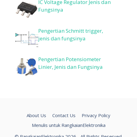
IC Voltage Regulator Jenis dan
Fungsinya
Pengertian Schmitt trigger,
jenis dan fungsinya
Pengertian Potensiometer
Linier, Jenis dan Fungsinya
About Us
Contact Us
Privacy Policy
Menulis untuk RangkaianElektronika
© RangkaianElektronika 2026 - All Rights Reserved.