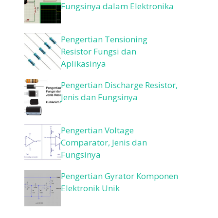
Fungsinya dalam Elektronika
Pengertian Tensioning
Resistor Fungsi dan
Aplikasinya
Pengertian Discharge Resistor,
Jenis dan Fungsinya
Pengertian Voltage
Comparator, Jenis dan
Fungsinya
Pengertian Gyrator Komponen
Elektronik Unik