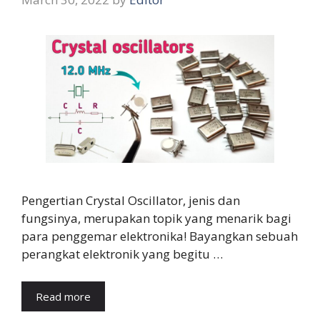
Pengertian Crystal Oscillator, jenis dan
fungsinya, merupakan topik yang menarik bagi
para penggemar elektronika! Bayangkan sebuah
perangkat elektronik yang begitu …
Read more