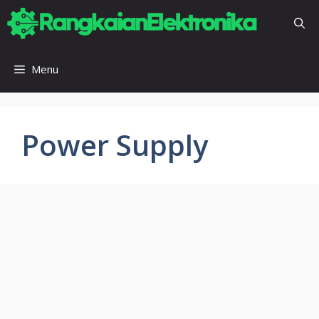
Skip
to
content
Menu
Power Supply