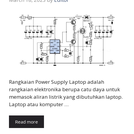
Rangkaian Power Supply Laptop adalah
rangkaian elektronika berupa catu daya untuk
memasok aliran listrik yang dibutuhkan laptop.
Laptop atau komputer …
Read more