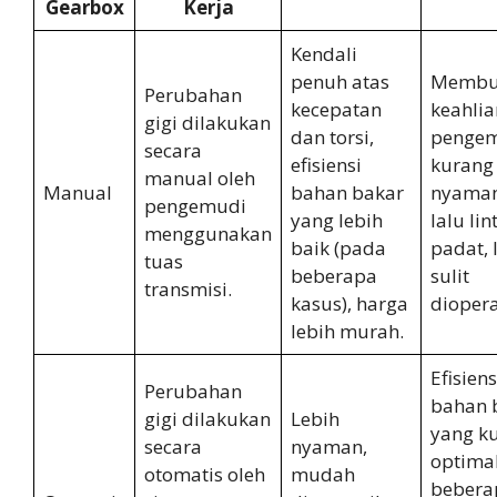
Gearbox
Kerja
Kendali
penuh atas
Membu
Perubahan
kecepatan
keahlia
gigi dilakukan
dan torsi,
pengem
secara
efisiensi
kurang
manual oleh
Manual
bahan bakar
nyaman
pengemudi
yang lebih
lalu lin
menggunakan
baik (pada
padat, 
tuas
beberapa
sulit
transmisi.
kasus), harga
diopera
lebih murah.
Efisiens
Perubahan
bahan 
gigi dilakukan
Lebih
yang k
secara
nyaman,
optima
otomatis oleh
mudah
bebera