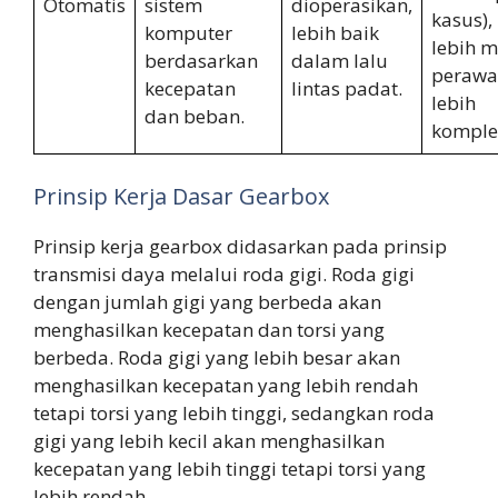
Otomatis
sistem
dioperasikan,
kasus),
komputer
lebih baik
lebih m
berdasarkan
dalam lalu
perawa
kecepatan
lintas padat.
lebih
dan beban.
komple
Prinsip Kerja Dasar Gearbox
Prinsip kerja gearbox didasarkan pada prinsip
transmisi daya melalui roda gigi. Roda gigi
dengan jumlah gigi yang berbeda akan
menghasilkan kecepatan dan torsi yang
berbeda. Roda gigi yang lebih besar akan
menghasilkan kecepatan yang lebih rendah
tetapi torsi yang lebih tinggi, sedangkan roda
gigi yang lebih kecil akan menghasilkan
kecepatan yang lebih tinggi tetapi torsi yang
lebih rendah.