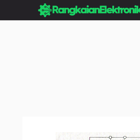
Skip
to
content