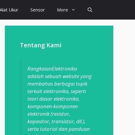
Alat Ukur
Sensor
More
Tentang Kami
RangkaianElektronika
adalah sebuah website yang
membahas berbagai topik
terkait elektronika, seperti
teori dasar elektronika,
komponen-komponen
elektronik (resistor,
kapasitor, transistor, dll.),
serta tutorial dan panduan