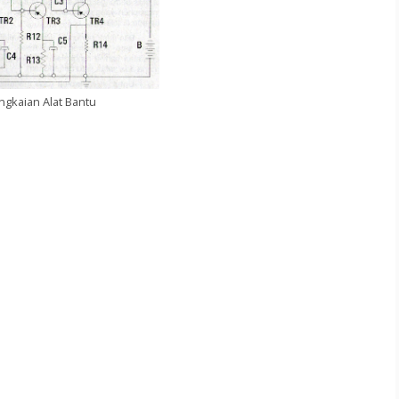
gkaian Alat Bantu