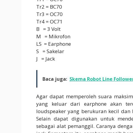
Tr2 = BC70
Tr3 = OC70
Tr4 = OC71
B = 3 Volt
M = Mikrofon
LS = Earphone
S = Sakelar
J = Jack
Baca juga:
Skema Robot Line Follower
Agar dapat memperoleh suara maksimal
yang keluar dari earphone akan terd
loudspeaker yang berukuran kecil dan 
Selain dapat digunakan untuk mende
sebagai alat pemanggil. Caranya deng