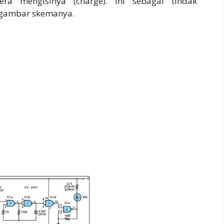
era mengisinya (charge). Ini sebagai tindak
 gambar skemanya.