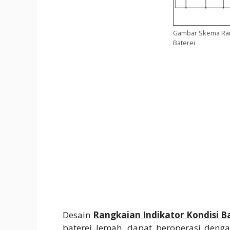
Gambar Skema Rang
Baterei
Desain
Rangkaian Indikator Kondisi B
baterei lemah, dapat beroperasi denga