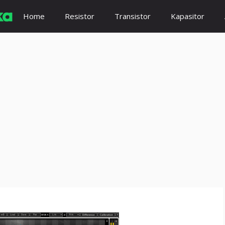
Home
Resistor
Transistor
Kapasitor