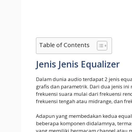
Table of Contents
Jenis Jenis Equalizer
Dalam dunia audio terdapat 2 jenis equa
grafis dan parametrik. Dari dua jenis 
frekuensi suara mulai dari frekuensi r
frekuensi tengah atau midrange, dan frek
Adapun yang membedakan kedua equalize
beberapa komponen didalamnya, terma
yang memiliki bermacam channel atau m