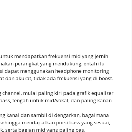
untuk mendapatkan frekuensi mid yang jernih
nakan perangkat yang mendukung, entah itu
esisi dapat menggunakan headphone monitoring
t dan akurat, tidak ada frekuensi yang di boost.
channel, mulai paling kiri pada grafik equalizer
ass, tengah untuk mid/vokal, dan paling kanan
ng kanal dan sambil di dengarkan, bagaimana
sehingga mendapatkan porsi bass yang sesuai,
k, serta bagian mid yang paling pas.