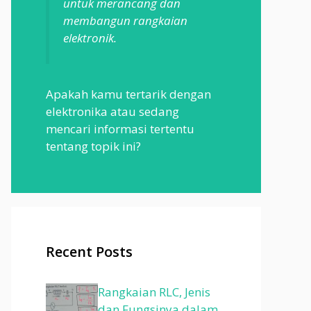
untuk merancang dan
membangun rangkaian
elektronik.
Apakah kamu tertarik dengan
elektronika atau sedang
mencari informasi tertentu
tentang topik ini?
Recent Posts
Rangkaian RLC, Jenis
dan Fungsinya dalam