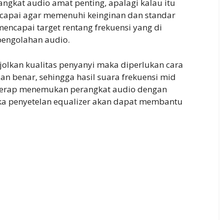
ngkat audio amat penting, apalagi kalau itu
icapai agar memenuhi keinginan dan standar
mencapai target rentang frekuensi yang di
pengolahan audio.
olkan kualitas penyanyi maka diperlukan cara
dan benar, sehingga hasil suara frekuensi mid
u kerap menemukan perangkat audio dengan
a penyetelan equalizer akan dapat membantu