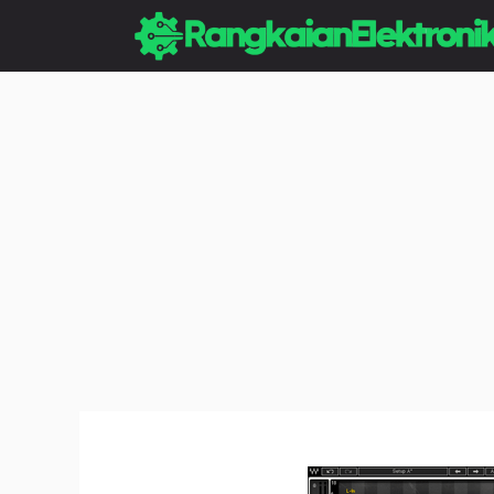
Skip
to
content