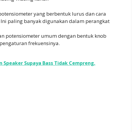
otensiometer yang berbentuk lurus dan cara
 Ini paling banyak digunakan dalam perangkat
kan potensiometer umum dengan bentuk knob
 pengaturan frekuensinya.
an Speaker Supaya Bass Tidak Cempreng,