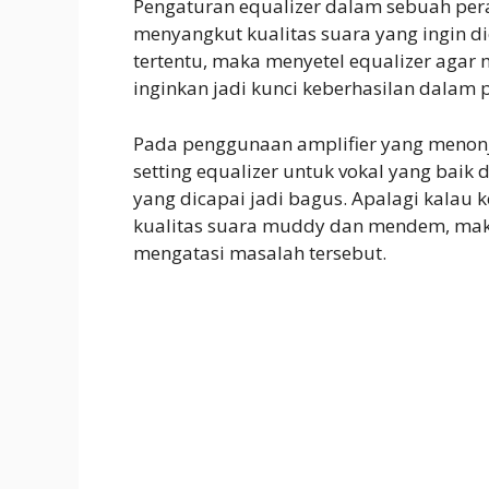
Pengaturan equalizer dalam sebuah pera
menyangkut kualitas suara yang ingin d
tertentu, maka menyetel equalizer agar 
inginkan jadi kunci keberhasilan dalam 
Pada penggunaan amplifier yang menonj
setting equalizer untuk vokal yang baik 
yang dicapai jadi bagus. Apalagi kala
kualitas suara muddy dan mendem, mak
mengatasi masalah tersebut.