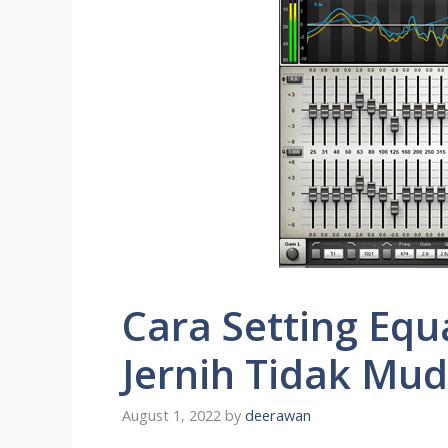
Cara Setting Equ
Jernih Tidak Mu
August 1, 2022
by
deerawan