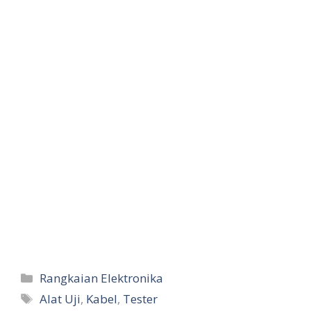
Categories
Rangkaian Elektronika
Tags
Alat Uji
,
Kabel
,
Tester