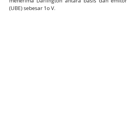
menerima Darlington antara basis dan emitor
(UBE) sebesar 1o V.