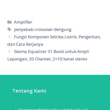
Categories
Amplifier
Tags
penyebab crossover dengung
Fungsi Komponen Setrika Listrik, Pengertian,
dan Cara Kerjanya
Skema Equalizer 31 Band untuk Ampli
Lapangan, 20 Channel, 2×10 kanal stereo
Tentang Kami
RangkaianElektronika adalah sebuah